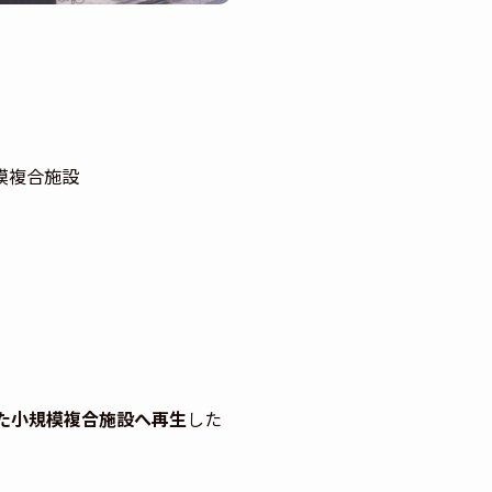
目
模複合施設
た小規模複合施設へ再生
した