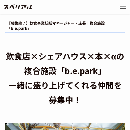
【募集終了】飲食事業統括マネージャー・店長｜複合施設
「b.e.park」
飲食店×シェアハウス×本×αの
複合施設「b.e.park」
一緒に盛り上げてくれる仲間を
募集中！