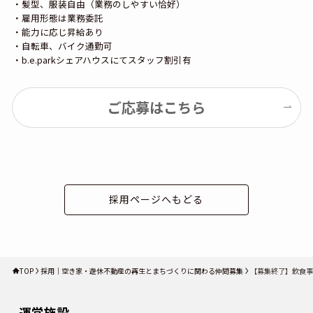
・髪型、服装自由（業務のしやすい恰好）
・雇用形態は業務委託
・能力に応じ昇給あり
・自転車、バイク通勤可
・b.e.parkシェアハウスにてスタッフ割引有
ご応募はこちら
採用ページへもどる
TOP
採用｜空き家・遊休不動産の再生とまちづくりに関わる仲間募集
【募集終了】飲食事業
運営施設