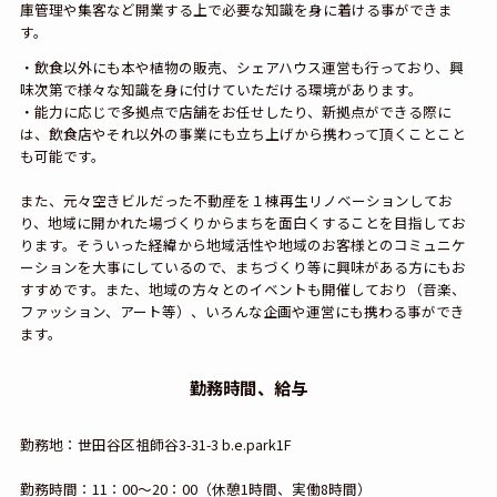
庫管理や集客など開業する上で必要な知識を身に着ける事ができま
す。
・飲食以外にも本や植物の販売、シェアハウス運営も行っており、興
味次第で様々な知識を身に付けていただける環境があります。
・能力に応じで多拠点で店舗をお任せしたり、新拠点ができる際に
は、飲食店やそれ以外の事業にも立ち上げから携わって頂くことこと
も可能です。
また、元々空きビルだった不動産を１棟再生リノベーションしてお
り、地域に開かれた場づくりからまちを面白くすることを目指してお
ります。そういった経緯から地域活性や地域のお客様とのコミュニケ
ーションを大事にしているので、まちづくり等に興味がある方にもお
すすめです。また、地域の方々とのイベントも開催しており（音楽、
ファッション、アート等）、いろんな企画や運営にも携わる事ができ
ます。
勤務時間、給与
勤務地：世田谷区祖師谷3-31-3 b.e.park1F
勤務時間：11：00～20：00（休憩1時間、実働8時間）