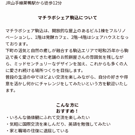
JR山手線巣鴨駅から徒歩12分
マチラボシェア駒込について
マチラボシェア駒込は、開放的な屋上のあるビル1棟をフルリノ
ベーションし、1階は発酵カフェ、2階~4階はシェアハウスとなっ
ております。
下町の活気と自然の癒しが融合する駒込エリアで昭和25年から駒
込で長く愛されてきた老舗のお煎餅屋さんの雰囲気を残しなが
ら、ミッドセンチュリーなデザインを加え、これからも多くの人
に愛され続ける場所つくりを目指します。
普段の生活の中でほどよい交流を楽しみながら、自分の好きや得
意を活かし何かにチャレンジをしてみたいという方を歓迎いたし
ます。
こんな方に
おすすめ！
・いろんな価値観にふれて交流を楽しみたい
・気軽に国際交流を楽しんだり、英語を勉強してみたい
・家と職場の往復に退屈している