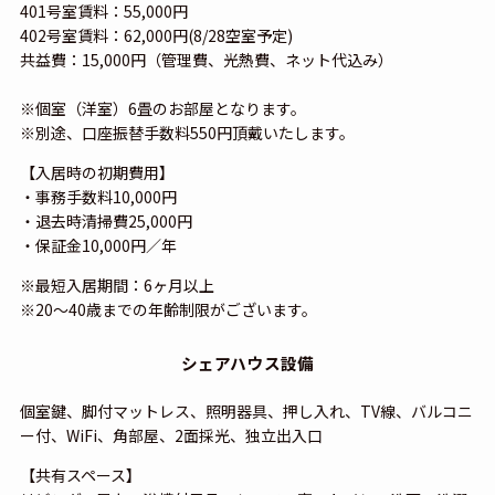
401号室賃料：55,000円
402号室賃料：62,000円(8/28空室予定)
共益費：15,000円（管理費、光熱費、ネット代込み）
※個室（洋室）6畳のお部屋となります。
※別途、口座振替手数料550円頂戴いたします。
【入居時の初期費用】
・事務手数料10,000円
・退去時清掃費25,000円
・保証金10,000円／年
※最短入居期間：6ヶ月以上
※20～40歳までの年齢制限がございます。
シェアハウス設備
個室鍵、脚付マットレス、照明器具、押し入れ、TV線、バルコニ
ー付、WiFi、角部屋、2面採光、独立出入口
【共有スペース】