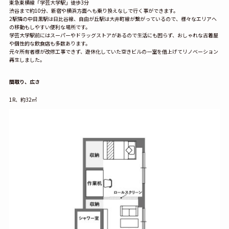
東急東横線「学芸大学駅」徒歩3分
渋谷まで約10分、新宿や横浜方面へも乗り換えなしで行く事ができます。
2駅隣の中目黒駅は日比谷線、自由が丘駅は大井町線が繋がっているので、様々なエリアへ
の移動もしやすい便利な場所です。
学芸大学駅前にはスーパーやドラッグストアがあるので生活にも困らず、おしゃれな古着屋
や個性的な飲食店も多数あります。
元々所有者様が改修工事できず、遊休化していた空きビルの一室を借上げてリノベーション
再生しました。
間取り、広さ
1R、約32㎡